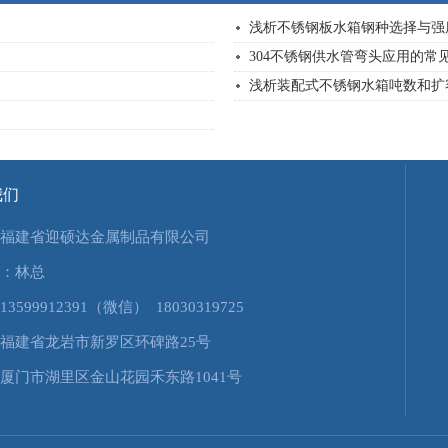
浅析不锈钢板水箱钢种选择与强
304不锈钢供水管弯头应用的常
浅析装配式不锈钢水箱吨数和扩
我们
福建省迎硕达金属制品有限公司
：林总
3599912391（微信） 18030319725
福建省龙岩市新罗区环碑路25号
厦门市湖里区金山花园禾东路1041号